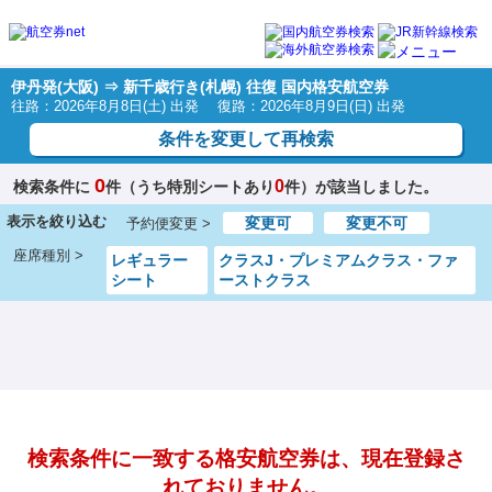
伊丹発(大阪) ⇒ 新千歳行き(札幌) 往復 国内格安航空券
往路：2026年8月8日(土) 出発 復路：2026年8月9日(日) 出発
条件を変更して再検索
0
0
検索条件に
件（うち特別シートあり
件）が該当しました。
表示を絞り込む
変更可
変更不可
予約便変更 >
座席種別 >
レギュラー
クラスJ・プレミアムクラス・ファ
シート
ーストクラス
検索条件に一致する格安航空券は、現在登録さ
れておりません。