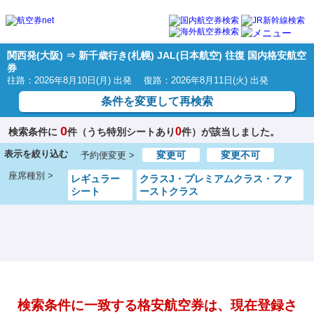
関西発(大阪) ⇒ 新千歳行き(札幌) JAL(日本航空) 往復 国内格安航空
券
往路：2026年8月10日(月) 出発 復路：2026年8月11日(火) 出発
条件を変更して再検索
0
0
検索条件に
件（うち特別シートあり
件）が該当しました。
表示を絞り込む
変更可
変更不可
予約便変更 >
座席種別 >
レギュラー
クラスJ・プレミアムクラス・ファ
シート
ーストクラス
検索条件に一致する格安航空券は、現在登録さ