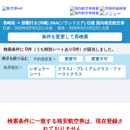
長崎発 ⇒ 那覇行き(沖縄) SNA(ソラシドエア) 往復 国内格安航空券
往路：2026年8月9日(日) 出発 復路：2026年8月10日(月) 出発
条件を変更して再検索
0
0
検索条件に
件（うち特別シートあり
件）が該当しました。
表示を絞り込む
変更可
変更不可
予約便変更 >
座席種別 >
レギュラー
クラスJ・プレミアムクラス・ファ
シート
ーストクラス
検索条件に一致する格安航空券は、現在登録さ
れておりません。