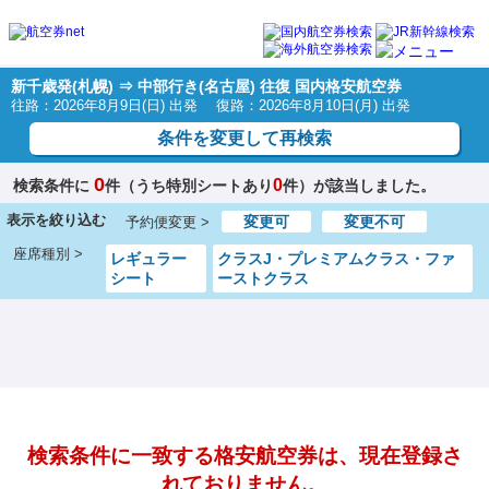
新千歳発(札幌) ⇒ 中部行き(名古屋) 往復 国内格安航空券
往路：2026年8月9日(日) 出発 復路：2026年8月10日(月) 出発
条件を変更して再検索
0
0
検索条件に
件（うち特別シートあり
件）が該当しました。
表示を絞り込む
変更可
変更不可
予約便変更 >
座席種別 >
レギュラー
クラスJ・プレミアムクラス・ファ
シート
ーストクラス
検索条件に一致する格安航空券は、現在登録さ
れておりません。