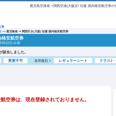
鹿児島空港発⇒関西空港(大阪)行 往復 国内格安航空券の
発
>>
鹿児島発 ⇒ 関西行き(大阪) 往復 国内格安航空券
国内格安航空券
月9日(日) 出発
が該当しました。
変更不可
レギュラーシート
クラスJ
座席種別 >
安航空券は、現在登録されておりません。