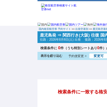
国内格安航空券 予約サイト
>>
出発空港別
>>
鹿児島空港
鹿児島発 ⇒ 関西行き(大阪) 往復 
往路：2026年8月8日(土) 出発 復路：2026年8
0
0
検索条件に
件（うち特別シートあり
件）
表示を絞り込む
変更可
予約便変更 >
検索条件に一致する格