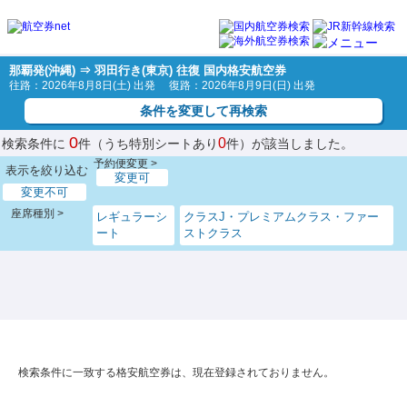
那覇発(沖縄) ⇒ 羽田行き(東京) 往復 国内格安航空券
往路：2026年8月8日(土) 出発 復路：2026年8月9日(日) 出発
条件を変更して再検索
0
0
検索条件に
件（うち特別シートあり
件）が該当しました。
予約便変更 >
表示を絞り込む
変更可
変更不可
座席種別 >
レギュラーシ
クラスJ・プレミアムクラス・ファー
ート
ストクラス
検索条件に一致する格安航空券は、現在登録されておりません。