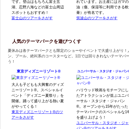
です。登山はもちろん富士五
れています。お土産にはガマの
湖、忍野八海などの富士山周辺
油（傷、保湿等に利用できる軟
スポットもおすすめ！
膏）が有名です。
富士山のツアーをさがす
筑波山のツアーをさがす
人気のテーマパークを遊びつくす
夏休みは各テーマパークとも限定のショーやイベントで大盛り上がり！
ン、プール、絶叫系のコースターなど。1日では回りきれないテーマパ
う！
東京ディズニーリゾート®
ユニバーサル・スタジオ・ジャパン
大人も子どもも大興奮のディズ
ニーリゾート®。スペシャルイ
ハリウッド映画をモチーフにし
ベント「ディズニー夏祭り」を
たアトラクションが並ぶユニバ
開催。踊って盛り上がる熱い夏
ーサル・スタジオ・ジャパン
がやってくる！
®。オープンから15年がたった
東京ディズニーリゾート®のツ
テーマパークのスペシャルな1
アーをさがす
を盛り上げよう！
ユニバーサル・スタジオ・ジャ
パン®のツアーをさがす