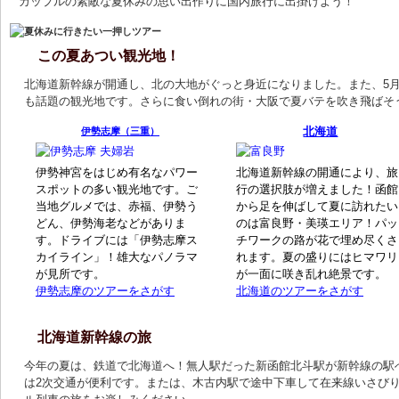
カップルの素敵な夏休みの思い出作りに国内旅行に出掛けよう！
この夏あつい観光地！
北海道新幹線が開通し、北の大地がぐっと身近になりました。また、5
も話題の観光地です。さらに食い倒れの街・大阪で夏バテを吹き飛ばそ
北海道
伊勢志摩（三重）
伊勢神宮をはじめ有名なパワー
北海道新幹線の開通により、旅
スポットの多い観光地です。ご
行の選択肢が増えました！函館
当地グルメでは、赤福、伊勢う
から足を伸ばして夏に訪れたい
どん、伊勢海老などがありま
のは富良野・美瑛エリア！パッ
す。ドライブには「伊勢志摩ス
チワークの路が花で埋め尽くさ
カイライン」！雄大なパノラマ
れます。夏の盛りにはヒマワリ
が見所です。
が一面に咲き乱れ絶景です。
伊勢志摩のツアーをさがす
北海道のツアーをさがす
北海道新幹線の旅
今年の夏は、鉄道で北海道へ！無人駅だった新函館北斗駅が新幹線の駅
は2次交通が便利です。または、木古内駅で途中下車して在来線いさび