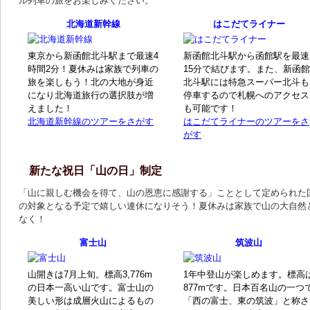
ル列車の旅をお楽しみください。
北海道新幹線
はこだてライナー
東京から新函館北斗駅まで最速4
新函館北斗駅から函館駅を最速
時間2分！夏休みは家族で列車の
15分で結びます。また、新函館
旅を楽しもう！北の大地が身近
北斗駅には特急スーパー北斗も
になり北海道旅行の選択肢が増
停車するので札幌へのアクセス
えました！
も可能です！
北海道新幹線のツアーをさがす
はこだてライナーのツアーをさ
がす
新たな祝日「山の日」制定
「山に親しむ機会を得て、山の恩恵に感謝する」こととして定められた
の対象となる予定で嬉しい連休になりそう！夏休みは家族で山の大自然
なく！
富士山
筑波山
山開きは7月上旬。標高3,776m
1年中登山が楽しめます。標高
の日本一高い山です。富士山の
877mです。日本百名山の一つ
美しい形は成層火山によるもの
「西の富士、東の筑波」と称さ