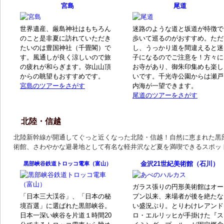
宮島
尾道
世界遺産、厳島神社はもちろん
迷路のような道と坂道が特徴で
のこと是非夏に訪れていただき
歩いて巡るのがおすすめ。ただ
たいのは豊国神社（千畳閣）で
し、うっかり道を間違えると迷
す。風通しが良く涼しいので旅
子になるのでご注意を！方々に
の疲れが和らぎます。弥山山頂
お寺があり、御朱印集めも楽し
からの眺望もおすすめです。
いです。千光寺公園からは瀬戸
宮島のツアーをさがす
内海が一望できます。
尾道のツアーをさがす
北陸・信越
北陸新幹線が開通してぐっと近くなった北陸・信越！自然に恵まれた黒
術館、さわやかな避暑地として有名な軽井沢など夏を満喫できるスポッ
金沢21世紀美術館（石川）
黒部峡谷鉄道トロッコ電車（富山）
ガラス張りの円形美術館はオー
「日本三大渓谷」、「日本の秘
プン以来、来場者が後を絶たな
境百選」に選ばれた黒部峡谷。
い盛況ぶり。とりわけレアンド
日本一深い峡谷を片道１時間20
ロ・エルリッヒが手掛けた『ス