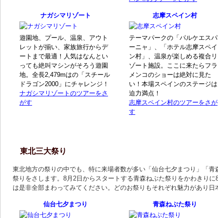
ナガシマリゾート
志摩スペイン村
遊園地、プール、温泉、アウト
テーマパークの「パルケエスパ
レットが揃い、家族旅行からデ
ーニャ」、「ホテル志摩スペイ
ートまで最適！人気はなんとい
ン村」、温泉が楽しめる複合リ
っても絶叫マシンがそろう遊園
ゾート施設。ここに来たらフラ
地。全長2,479mはの「スチール
メンコのショーは絶対に見た
ドラゴン2000」にチャレンジ！
い！本場スペインのステージは
ナガシマリゾートのツアーをさ
迫力満点！
がす
志摩スペイン村のツアーをさが
す
東北三大祭り
東北地方の祭りの中でも、特に来場者数が多い「仙台七夕まつり」「青
祭りをさします。8月2日からスタートする青森ねぶた祭りをかわきりに
は是非全部まわってみてください。どのお祭りもそれぞれ魅力があり日
仙台七夕まつり
青森ねぶた祭り