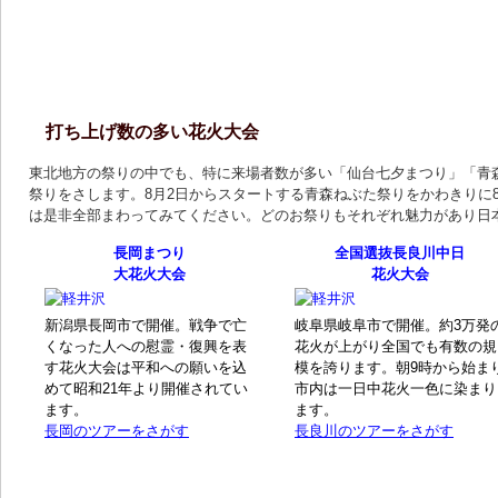
打ち上げ数の多い花火大会
東北地方の祭りの中でも、特に来場者数が多い「仙台七夕まつり」「青
祭りをさします。8月2日からスタートする青森ねぶた祭りをかわきりに
は是非全部まわってみてください。どのお祭りもそれぞれ魅力があり日
長岡まつり
全国選抜長良川中日
大花火大会
花火大会
新潟県長岡市で開催。戦争で亡
岐阜県岐阜市で開催。約3万発
くなった人への慰霊・復興を表
花火が上がり全国でも有数の規
す花火大会は平和への願いを込
模を誇ります。朝9時から始ま
めて昭和21年より開催されてい
市内は一日中花火一色に染まり
ます。
ます。
長岡のツアーをさがす
長良川のツアーをさがす