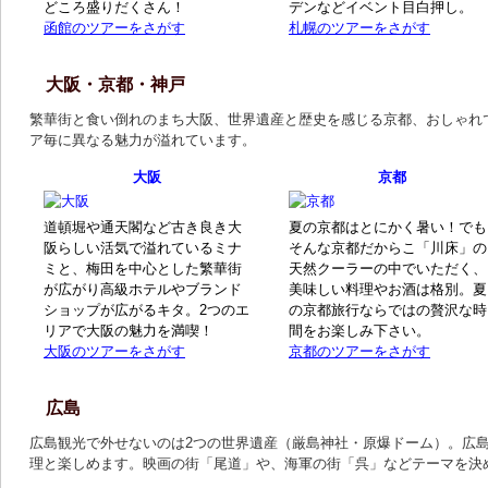
どころ盛りだくさん！
デンなどイベント目白押し。
函館のツアーをさがす
札幌のツアーをさがす
大阪・京都・神戸
繁華街と食い倒れのまち大阪、世界遺産と歴史を感じる京都、おしゃれ
ア毎に異なる魅力が溢れています。
大阪
京都
道頓堀や通天閣など古き良き大
夏の京都はとにかく暑い！でも
阪らしい活気で溢れているミナ
そんな京都だからこ「川床」の
ミと、梅田を中心とした繁華街
天然クーラーの中でいただく、
が広がり高級ホテルやブランド
美味しい料理やお酒は格別。夏
ショップが広がるキタ。2つのエ
の京都旅行ならではの贅沢な時
リアで大阪の魅力を満喫！
間をお楽しみ下さい。
大阪のツアーをさがす
京都のツアーをさがす
広島
広島観光で外せないのは2つの世界遺産（厳島神社・原爆ドーム）。広
理と楽しめます。映画の街「尾道」や、海軍の街「呉」などテーマを決