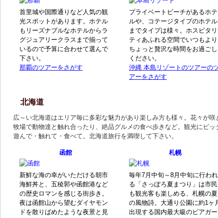
首里城や国際通りなど人気の観
プライベートビーチがあるホテ
光スポットがあります。ホテル
ルや、コテージタイプのホテル
もリーズナブルなホテルからラ
までタイプは様々。ホスピタリ
グジュアリークラスまで揃って
ティあふれる空間でいつもより
いるので予算に合わせて選んで
ちょっと贅沢な時間をお過ごし
下さい。
ください。
那覇のツアーをさがす
沖縄 本島リゾートのツアーの
アーをさがす
北海道
広～い北海道はエリア毎に多彩な魅力があり楽しみ方も様々。花々が咲
牧場で動物達と触れ合ったり、絶品グルメの食べ歩きなど。観光にピッ
遊んで・触れて・食べて。北海道旅行を満喫して下さい。
函館
札幌
新鮮な海の幸がいただける朝市
毎年7月中旬～8月中旬に行われ
海鮮丼と、五稜郭や函館港など
る「さっぽろ夏まつり」は市民
の歴史ロマンを感じる街歩き。
も観光客も楽しめる、札幌の夏
夜は函館山から望むダイヤモン
の風物詩。大通り公園に約1ヶ
ドを散りばめたような夜景と見
出現する国内最大級のビアガー