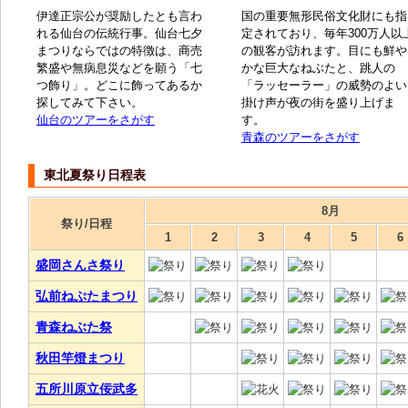
伊達正宗公が奨励したとも言わ
国の重要無形民俗文化財にも指
れる仙台の伝統行事。仙台七夕
定されており、毎年300万人以
まつりならではの特徴は、商売
の観客が訪れます。目にも鮮や
繁盛や無病息災などを願う「七
かな巨大なねぶたと、跳人の
つ飾り」。どこに飾ってあるか
「ラッセーラー」の威勢のよい
探してみて下さい。
掛け声が夜の街を盛り上げま
仙台のツアーをさがす
す。
青森のツアーをさがす
東北夏祭り日程表
8月
祭り/日程
1
2
3
4
5
6
盛岡さんさ祭り
弘前ねぷたまつり
青森ねぶた祭
秋田竿燈まつり
五所川原立佞武多