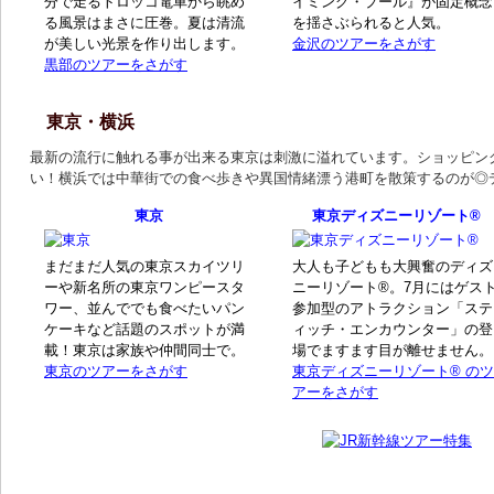
分で走るトロッコ電車から眺め
イミング・プール』が固定概念
る風景はまさに圧巻。夏は清流
を揺さぶられると人気。
が美しい光景を作り出します。
金沢のツアーをさがす
黒部のツアーをさがす
東京・横浜
最新の流行に触れる事が出来る東京は刺激に溢れています。ショッピン
い！横浜では中華街での食べ歩きや異国情緒漂う港町を散策するのが◎
東京
東京ディズニーリゾート®
まだまだ人気の東京スカイツリ
大人も子どもも大興奮のディズ
ーや新名所の東京ワンピースタ
ニーリゾート®。7月にはゲス
ワー、並んででも食べたいパン
参加型のアトラクション「ステ
ケーキなど話題のスポットが満
ィッチ・エンカウンター」の登
載！東京は家族や仲間同士で。
場でますます目が離せません。
東京のツアーをさがす
東京ディズニーリゾート® のツ
アーをさがす