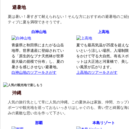
避暑地
夏は暑い！暑すぎて耐えられない！そんな方におすすめの避暑地のご紹
ティブに夏を満喫できそうです。
白神山地
上高地
青森県と秋田県にまたがる山岳
夏でも最高気温が25度を超えな
地帯。世界遺産に登録されてい
いという涼しい場所。入場制限
る「原生的なブナ天然林が世界
をかけて守る大自然。有名スポ
最大級の規模で分布」し、夏の
ットは大正池と河童橋で、美し
暑さを感じさせない避暑地。
い風景が広がります。
白神山地のツアーをさがす
上高地のツアーをさがす
沖縄
人気の旅行先として常に人気の沖縄。この夏休みは家族、仲間、カップ
ポーツや観光地を巡っておもいっきりはしゃぐのも、青い空と綺麗な海
みの素敵な思い出を作って下さい。
那覇
本島リゾート