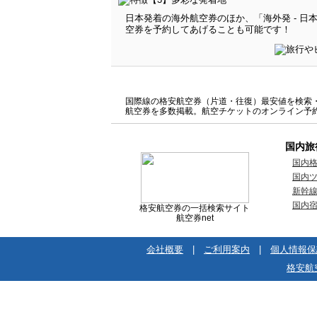
日本発着の海外航空券のほか、「海外発 - 
空券を予約してあげることも可能です！
国際線の格安航空券（片道・往復）最安値を検索・比
航空券を多数掲載。航空チケットのオンライン予
国内旅
国内
国内
新幹
国内
格安航空券の一括検索サイト
航空券net
会社概要
|
ご利用案内
|
個人情報保
格安航