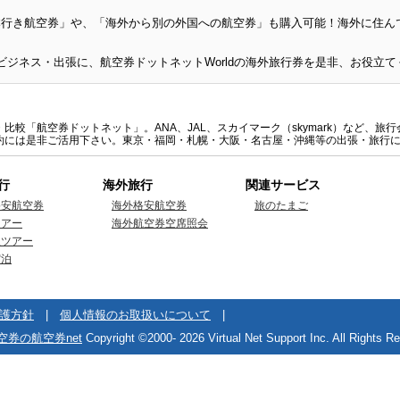
日本行き航空券」や、「海外から別の外国への航空券」も購入可能！海外に住
較「航空券ドットネット」。ANA、JAL、スカイマーク（skymark）など、
約には是非ご活用下さい。東京・福岡・札幌・大阪・名古屋・沖縄等の出張・旅行
行
海外旅行
関連サービス
格安航空券
海外格安航空券
旅のたまご
ツアー
海外航空券空席照会
線ツアー
宿泊
護方針
|
個人情報のお取扱いについて
|
空券の航空券net
Copyright ©2000-
2026 Virtual Net Support Inc. All Rights R