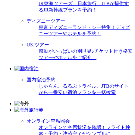
JR東海ツアーズ、日本旅行、JTBが提供す
るJR新幹線プランを予約！
ディズニーツアー
東京ディズニーランド・シー特集！ディズ
ニーツアーやホテルを予約！
USJツアー
感動がいっぱいの別世界♪チケット付き格安
ツアーやホテルをご紹介！
国内宿泊予約
じゃらん、るるぶトラベル、JTBのサイト
から一番安い宿泊プランを一括検索
オンライン空席照会
オンラインで空席状況を確認！フライト検
索・予約・決済完了がシンプルに