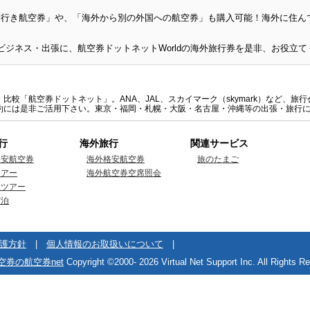
日本行き航空券」や、「海外から別の外国への航空券」も購入可能！海外に住
較「航空券ドットネット」。ANA、JAL、スカイマーク（skymark）など、
約には是非ご活用下さい。東京・福岡・札幌・大阪・名古屋・沖縄等の出張・旅行
行
海外旅行
関連サービス
格安航空券
海外格安航空券
旅のたまご
ツアー
海外航空券空席照会
線ツアー
宿泊
護方針
|
個人情報のお取扱いについて
|
空券の航空券net
Copyright ©2000-
2026 Virtual Net Support Inc. All Rights R