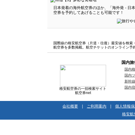
日本発着の海外航空券のほか、「海外発 - 
空券を予約してあげることも可能です！
国際線の格安航空券（片道・往復）最安値を検索・比
航空券を多数掲載。航空チケットのオンライン予
国内旅
国内
国内
新幹
国内
格安航空券の一括検索サイト
航空券net
会社概要
|
ご利用案内
|
個人情報保
格安航