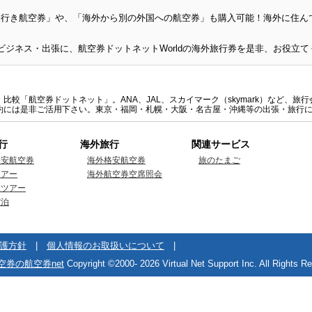
日本行き航空券」や、「海外から別の外国への航空券」も購入可能！海外に住
較「航空券ドットネット」。ANA、JAL、スカイマーク（skymark）など、
約には是非ご活用下さい。東京・福岡・札幌・大阪・名古屋・沖縄等の出張・旅行
行
海外旅行
関連サービス
格安航空券
海外格安航空券
旅のたまご
ツアー
海外航空券空席照会
線ツアー
宿泊
護方針
|
個人情報のお取扱いについて
|
空券の航空券net
Copyright ©2000-
2026 Virtual Net Support Inc. All Rights R