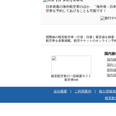
日本発着の海外航空券のほか、「海外発 - 
空券を予約してあげることも可能です！
国際線の格安航空券（片道・往復）最安値を検索・比
航空券を多数掲載。航空チケットのオンライン予
国内旅
国内
国内
新幹
国内
格安航空券の一括検索サイト
航空券net
会社概要
|
ご利用案内
|
個人情報保
格安航