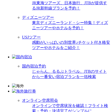
JR東海ツアーズ、日本旅行、JTBが提供す
るJR新幹線プランを予約！
ディズニーツアー
東京ディズニーランド・シー特集！ディズ
ニーツアーやホテルを予約！
USJツアー
感動がいっぱいの別世界♪チケット付き格安
ツアーやホテルをご紹介！
国内宿泊予約
じゃらん、るるぶトラベル、JTBのサイト
から一番安い宿泊プランを一括検索
オンライン空席照会
オンラインで空席状況を確認！フライト検
索・予約・決済完了がシンプルに