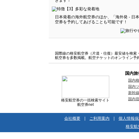
きます！
日本発着の海外航空券のほか、「海外発 - 
空券を予約してあげることも可能です！
国際線の格安航空券（片道・往復）最安値を検索・比
航空券を多数掲載。航空チケットのオンライン予
国内旅
国内
国内
新幹
国内
格安航空券の一括検索サイト
航空券net
会社概要
|
ご利用案内
|
個人情報保
格安航