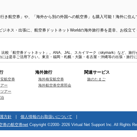
日本行き航空券」や、「海外から別の外国への航空券」も購入可能！海外に住
較「航空券ドットネット」。ANA、JAL、スカイマーク（skymark）など、
約には是非ご活用下さい。東京・福岡・札幌・大阪・名古屋・沖縄等の出張・旅行
行
海外旅行
関連サービス
格安航空券
海外格安航空券
旅のたまご
ツアー
海外航空券空席照会
線ツアー
宿泊
護方針
|
個人情報のお取扱いについて
|
空券の航空券net
Copyright ©2000-
2026 Virtual Net Support Inc. All Rights R