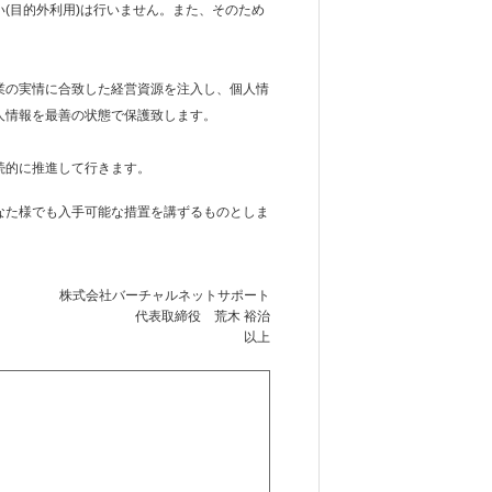
(目的外利用)は行いません。また、そのため
業の実情に合致した経営資源を注入し、個人情
人情報を最善の状態で保護致します。
。
続的に推進して行きます。
なた様でも入手可能な措置を講ずるものとしま
株式会社バーチャルネットサポート
代表取締役 荒木 裕治
以上