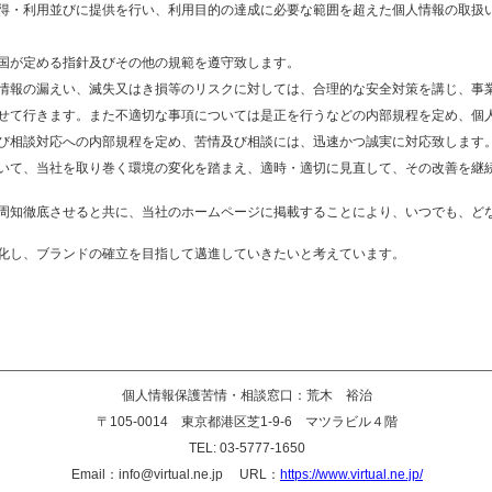
得・利用並びに提供を行い、利用目的の達成に必要な範囲を超えた個人情報の取扱い
国が定める指針及びその他の規範を遵守致します。
情報の漏えい、滅失又はき損等のリスクに対しては、合理的な安全対策を講じ、事
せて行きます。また不適切な事項については是正を行うなどの内部規程を定め、個
び相談対応への内部規程を定め、苦情及び相談には、迅速かつ誠実に対応致します
いて、当社を取り巻く環境の変化を踏まえ、適時・適切に見直して、その改善を継
知徹底させると共に、当社のホームページに掲載することにより、いつでも、ど
化し、ブランドの確立を目指して邁進していきたいと考えています。
個人情報保護苦情・相談窓口：荒木 裕治
〒105-0014 東京都港区芝1-9-6 マツラビル４階
TEL: 03-5777-1650
Email：info@virtual.ne.jp URL：
https://www.virtual.ne.jp/