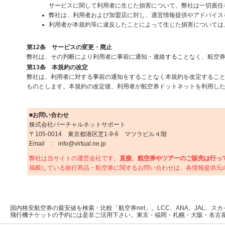
サービスに関して利用者に生じた損害について、弊社は一切責任
弊社は、利用者および加盟店に対し、適宜情報提供やアドバイス
利用者が本規約等に違反したことによって生じた損害については
第12条 サービスの変更・廃止
弊社は、その判断により利用者に事前に通知・連絡することなく、航空
第13条 本規約の改定
弊社は、利用者に対する事前の通知をすることなく本規約を改定するこ
ものとします。本規約の改定後、利用者が航空券ドットネットを利用し
■お問い合わせ
株式会社バーチャルネットサポート
〒105-0014 東京都港区芝1-9-6 マツラビル４階
Email : info@virtual.ne.jp
弊社は当サイトの運営会社です。
直接、航空券やツアーのご販売は行っ
掲載している旅行商品・航空券に関するお問い合わせは、各情報提供元
国内格安航空券の最安値を検索・比較「航空券net」。LCC、ANA、JAL、ス
飛行機チケットの予約には是非ご活用下さい。東京・福岡・札幌・大阪・名古