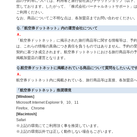
品の予約等については、利用者と旅行会社及びチケットショップ（以下
営しております。したがって、「株式会社バーチャルネットサポート」
ご利用ください。
なお、商品についてご不明な点は、各加盟店までお問い合わせください
Ｑ.「航空券ドットネット」内の運営会社について
Ａ.
「航空券ドットネット」に掲示された旅行商品等に関する情報等は、予
は、これらの情報の真偽につき責任を負うものではありません。予約の
契約に基づき成立されます。航空券ドットネットにおける旅行商品等の
掲載加盟店の運営となります。
Ｑ.航空券ドットネットに掲載されている商品について質問をしたいんで
Ａ.
航空券ドットネット内に掲載されている、旅行商品等は直接、各加盟店
「航空券ドットネット」推奨環境
[Windows]
Microsoft Internet Explorer 9、10、11
Firefox、Chrome
[Macintosh]
Safari
※上記の環境にてご利用頂く事を推奨しています。
※上記の環境以外では正しく動作しない場合もございます。