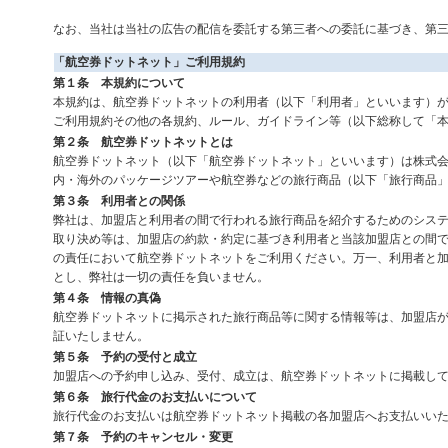
なお、当社は当社の広告の配信を委託する第三者への委託に基づき、第
「航空券ドットネット」ご利用規約
第１条 本規約について
本規約は、航空券ドットネットの利用者（以下「利用者」といいます）
ご利用規約その他の各規約、ルール、ガイドライン等（以下総称して「
第２条 航空券ドットネットとは
航空券ドットネット（以下「航空券ドットネット」といいます）は株式
内・海外のパッケージツアーや航空券などの旅行商品（以下「旅行商品
第３条 利用者との関係
弊社は、加盟店と利用者の間で行われる旅行商品を紹介するためのシス
取り決め等は、加盟店の約款・約定に基づき利用者と当該加盟店との間
の責任において航空券ドットネットをご利用ください。万一、利用者と
とし、弊社は一切の責任を負いません。
第４条 情報の真偽
航空券ドットネットに掲示された旅行商品等に関する情報等は、加盟店
証いたしません。
第５条 予約の受付と成立
加盟店への予約申し込み、受付、成立は、航空券ドットネットに掲載し
第６条 旅行代金のお支払いについて
旅行代金のお支払いは航空券ドットネット掲載の各加盟店へお支払いい
第７条 予約のキャンセル・変更