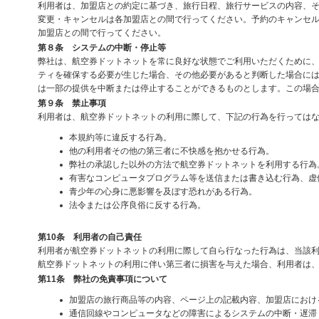
利用者は、加盟店との約定に基づき、旅行日程、旅行サービスの内容、
変更・キャンセルは各加盟店との間で行ってください。予約のキャンセ
加盟店との間で行ってください。
第８条 システムの中断・停止等
弊社は、航空券ドットネットを常に良好な状態でご利用いただくために
ティを確保する必要が生じた場合、その他必要があると判断した場合に
は一部の提供を中断または停止することができるものとします。この場
第９条 禁止事項
利用者は、航空券ドットネットの利用に際して、下記の行為を行っては
本規約等に違反する行為。
他の利用者その他の第三者に不快感を抱かせる行為。
弊社の承認した以外の方法で航空券ドットネットを利用する行為
有害なコンピュータプログラム等を送信または書き込む行為、虚
青少年の心身に悪影響を及ぼす恐れがある行為。
法令または公序良俗に反する行為。
第10条 利用者の自己責任
利用者が航空券ドットネットの利用に際して自ら行なった行為は、当該
航空券ドットネットの利用に伴い第三者に損害を与えた場合、利用者は
第11条 弊社の免責事項について
加盟店の旅行商品等の内容、ページ上の記載内容、加盟店におけ
通信回線やコンピュータなどの障害によるシステムの中断・遅滞