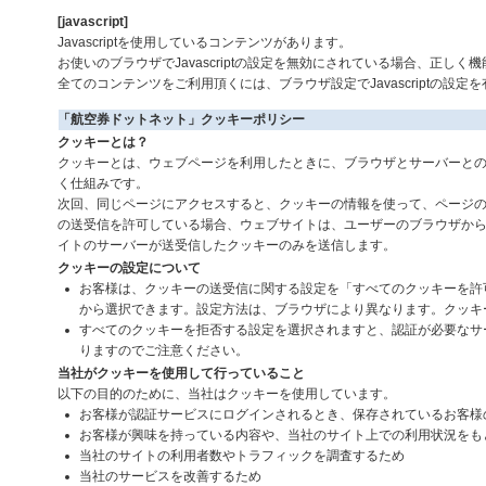
[javascript]
Javascriptを使用しているコンテンツがあります。
お使いのブラウザでJavascriptの設定を無効にされている場合、正
全てのコンテンツをご利用頂くには、ブラウザ設定でJavascriptの設定
「航空券ドットネット」クッキーポリシー
クッキーとは？
クッキーとは、ウェブページを利用したときに、ブラウザとサーバーと
く仕組みです。
次回、同じページにアクセスすると、クッキーの情報を使って、ページ
の送受信を許可している場合、ウェブサイトは、ユーザーのブラウザか
イトのサーバーが送受信したクッキーのみを送信します。
クッキーの設定について
お客様は、クッキーの送受信に関する設定を「すべてのクッキーを許
から選択できます。設定方法は、ブラウザにより異なります。クッキ
すべてのクッキーを拒否する設定を選択されますと、認証が必要なサ
りますのでご注意ください。
当社がクッキーを使用して行っていること
以下の目的のために、当社はクッキーを使用しています。
お客様が認証サービスにログインされるとき、保存されているお客様
お客様が興味を持っている内容や、当社のサイト上での利用状況をも
当社のサイトの利用者数やトラフィックを調査するため
当社のサービスを改善するため