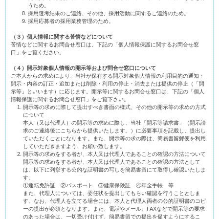
うため。
採用選考結果のご連絡、その他、採用活動に関するご連絡のため。
採用応募者の採用業務管理のため。
（３）個人情報に関する苦情などについて
苦情などに関するお問合せ窓口は、下記の「個人情報保護に関するお問合せ窓
口」をご覧ください。
（４）開示対象個人情報の開示等および問合せ窓口について
ご本人からの求めにより、当社が保有する開示対象個人情報の利用目的の通知・
開示・内容の訂正・追加または削除・利用の停止・消去または提供の停止（「開
示等」といいます）に応じます。開示等に関するお問合せ窓口は、下記の「個人
情報保護に関するお問合せ窓口」をご覧下さい。
開示等の求めに際して提出すべき書面の様式、その他の開示等の求めの方式
について
本人（又は代理人）の開示等の求めに際し、当社「開示等請求書」（開示請
求のご連絡後にこちらから提供いたします。）に必要事項を記載し、提出し
ていただくことになります。また、開示等の求の際は、簡易書留郵便を利用
していただきますよう、お願い致します。
開示等の求めをする者が、本人又は代理人であることの確認の方法について
開示等の求めをする者が、本人又は代理人であることの確認の方法として
は、以下に列挙する公的な証明書の写しを簡易書留にて取得し確認いたしま
す。
①運転免許証 ②パスポート ③健康保険証 ④年金手帳 等
また、代理人については、委任状を提出してもらい確認を行うこととしま
す。なお、代理人を立てる場合には、本人と代理人両者の公的証明書のコピ
ーの提出が必須となります。また、電話やメール、FAXなどで開示等の要求
のあった場合は、一切受け付けず、簡易書留での提出を促すようにするこ