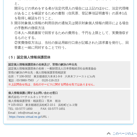
と。
開示などの求めをする者が法定代理人の場合には上記のほかに、法定代理権
があることを確認するための書類（住民票、登記事項証明書等）の原本1点
を取得し確認を行うこと。
開示対象個人情報の利用目的の通知又は開示対象個人情報の開示による場合
の手数料の徴収方法
①本人へ簡易書留で回答するための費用を、千円を上限として、実費徴収す
るものとする。
②実費徴収方法は、当社の振込用銀行口座が記載された請求書を発行し、回
答書と一緒に同封することで行う。
（５）認定個人情報保護団体
認定個人情報保護団体の名称及び、苦情の解決の申出先
認定個人情報保護団体の名称：一般財団法人日本情報経済社会推進協会
苦情の解決の申出先：個人情報保護苦情相談室
住所：〒106-0032 東京都港区六本木1-9-9 六本木ファーストビル内
電話：03-5860-7563 ／ 0120-116-213
※上記問合せ先は、当社のサービスに関する問合せ先ではありません。
個人情報保護に関するお問い合わせ窓口
株式会社バーチャルネットサポート
個人情報保護苦情・相談窓口：荒木 裕治
〒105-0013 東京都港区浜松町2-10-1 浜松町ビル２階
TEL: 03-5777-1650 FAX: 03-5777-1651
Email：info@virtual.ne.jp
https://www.virtual.ne.jp/
URL：
このページの上へ