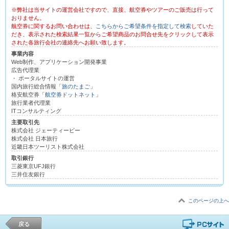
※弊社は当サイトの運営会社ですので、直接、航空券やツアーのご販売は行って
おりません。
航空券に関するお問い合わせは、
こちらからご希望条件を指定して検索
していた
だき、表示された検索結果一覧からご希望商品のお問合せ先をクリックして表示
された各旅行会社の連絡先へお願い致します。
事業内容
Web制作、アプリケーション開発事業
広告代理業
・ ポータルサイトの運営
国内旅行総合情報「
旅のたまご
」
格安航空券「
航空券ドットネット
」
旅行業者代理業
ITコンサルティング
主要取引先
株式会社 ジェーティービー
株式会社 日本旅行
近畿日本ツーリスト株式会社
取引銀行
三菱東京UFJ銀行
三井住友銀行
このページの上へ
戻る