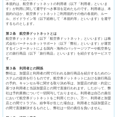
本規約は、航空券ドットネットの利用者（以下「利用者」といいま
す）が利用に関して遵守すべき事項を定めたものです。利用者は、本
規約のほか、航空券ドットネットご利用規約その他の各規約、ルー
ル、ガイドライン等（以下総称して「本規約等」といいます）を遵守
するものとします。
第２条 航空券ドットネットとは
航空券ドットネット（以下「航空券ドットネット」といいます）は株
式会社バーチャルネットサポート（以下「弊社」といいます）が運営
するインターネットによる国内・海外のパッケージツアーや航空券な
どの旅行商品（以下「旅行商品」といいます）を紹介するサービスで
す。
第３条 利用者との関係
弊社は、加盟店と利用者の間で行われる旅行商品を紹介するためのシ
ステムの提供を行うものです。航空券ドットネットにおける旅行商品
の予約、キャンセル等に関する取り決め等は、加盟店の約款・約定に
基づき利用者と当該加盟店との間で直接行われます。したがって、弊
社は予約業務について一切関与しておりません。利用者は自己の責任
において航空券ドットネットをご利用ください。万一、利用者と加盟
店との間でトラブル、紛争等が生じた場合は、利用者と当該加盟店と
の間で直接解決するものとし、弊社は一切の責任を負いません。