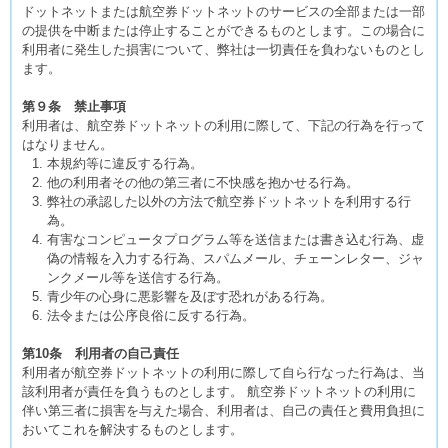
ドットネットまたは航空券ドットネットのサービスの全部または一部
の提供を中断または停止することができるものとします。この場合に
利用者に発生した損害について、弊社は一切責任を負わないものとし
ます。
第９条 禁止事項
利用者は、航空券ドットネットの利用に際して、下記の行為を行って
はなりません。
本規約等に違反する行為。
他の利用者その他の第三者に不快感を抱かせる行為。
弊社の承認した以外の方法で航空券ドットネットを利用する行
為。
有害なコンピュータプログラム等を送信または書き込む行為、虚
偽の情報を入力する行為、スパムメール、チェーンレター、ジャ
ンクメール等を送信する行為。
青少年の心身に悪影響を及ぼす恐れがある行為。
法令または公序良俗に反する行為。
第10条 利用者の自己責任
利用者が航空券ドットネットの利用に際して自ら行なった行為は、当
該利用者が責任を負うものとします。 航空券ドットネットの利用に
伴い第三者に損害を与えた場合、利用者は、自己の責任と費用負担に
おいてこれを解決するものとします。