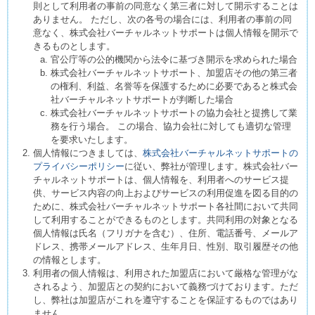
則として利用者の事前の同意なく第三者に対して開示することは
ありません。 ただし、次の各号の場合には、利用者の事前の同
意なく、株式会社バーチャルネットサポートは個人情報を開示で
きるものとします。
官公庁等の公的機関から法令に基づき開示を求められた場合
株式会社バーチャルネットサポート、加盟店その他の第三者
の権利、利益、名誉等を保護するために必要であると株式会
社バーチャルネットサポートが判断した場合
株式会社バーチャルネットサポートの協力会社と提携して業
務を行う場合。 この場合、協力会社に対しても適切な管理
を要求いたします。
個人情報につきましては、
株式会社バーチャルネットサポートの
プライバシーポリシー
に従い、弊社が管理します。株式会社バー
チャルネットサポートは、個人情報を、利用者へのサービス提
供、サービス内容の向上およびサービスの利用促進を図る目的の
ために、株式会社バーチャルネットサポート各社間において共同
して利用することができるものとします。共同利用の対象となる
個人情報は氏名（フリガナを含む）、住所、電話番号、メールア
ドレス、携帯メールアドレス、生年月日、性別、取引履歴その他
の情報とします。
利用者の個人情報は、利用された加盟店において厳格な管理がな
されるよう、加盟店との契約において義務づけております。ただ
し、弊社は加盟店がこれを遵守することを保証するものではあり
ません。