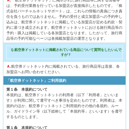
Ａ.
「航空券ドットネット」に掲示された旅行商品等に関する情報等
は、予約受付業務を行っている加盟店が直接掲示したものです。「株
式会社バーチャルネットサポート」は、これらの情報の真偽につき責
任を負うものではありません。予約の受付と成立加盟店への予約申し
込みは、航空券ドットネットに掲載している加盟店が定める約款・契
約に基づき成立されます。航空券ドットネットにおける旅行商品等の
予約・購入は掲載している各加盟店となります。したがって、旅行商
品等の予約可能なページは各掲載加盟店の運営となります。
Ｑ.航空券ドットネットに掲載されている商品について質問をしたいんで
すが？
Ａ.
航空券ドットネット内に掲載されている、旅行商品等は直接、各
加盟店へお問い合わせください。
「航空券ドットネット」ご利用規約
第１条 本規約について
本規約は、航空券ドットネットの利用者（以下「利用者」といいま
す）が利用に関して遵守すべき事項を定めたものです。利用者は、本
規約のほか、航空券ドットネットご利用規約その他の各規約、ルー
ル、ガイドライン等（以下総称して「本規約等」といいます）を遵守
するものとします。
第１条 本規約について