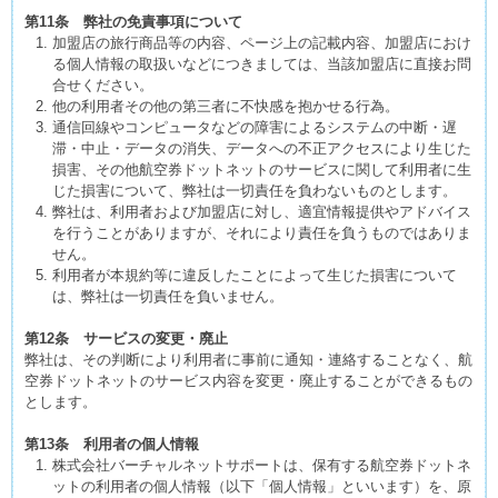
第11条 弊社の免責事項について
加盟店の旅行商品等の内容、ページ上の記載内容、加盟店におけ
る個人情報の取扱いなどにつきましては、当該加盟店に直接お問
合せください。
他の利用者その他の第三者に不快感を抱かせる行為。
通信回線やコンピュータなどの障害によるシステムの中断・遅
滞・中止・データの消失、データへの不正アクセスにより生じた
損害、その他航空券ドットネットのサービスに関して利用者に生
じた損害について、弊社は一切責任を負わないものとします。
弊社は、利用者および加盟店に対し、適宜情報提供やアドバイス
を行うことがありますが、それにより責任を負うものではありま
せん。
利用者が本規約等に違反したことによって生じた損害について
は、弊社は一切責任を負いません。
第12条 サービスの変更・廃止
弊社は、その判断により利用者に事前に通知・連絡することなく、航
空券ドットネットのサービス内容を変更・廃止することができるもの
とします。
第13条 利用者の個人情報
株式会社バーチャルネットサポートは、保有する航空券ドットネ
ットの利用者の個人情報（以下「個人情報」といいます）を、原