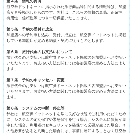
第４条 情報の真偽
航空券ドットネットに掲示された旅行商品等に関する情報等は、加盟
店が直接掲示したものです。弊社は、これらの情報の真偽、正確性、
有用性、信頼性等につき一切保証いたしません。
第５条 予約の受付と成立
加盟店への予約申し込み、受付、成立は、航空券ドットネットに掲載
している加盟店が定める約款・契約に従うものとします。
第６条 旅行代金のお支払いについて
旅行代金のお支払いは航空券ドットネット掲載の各加盟店へお支払い
いただきます。お支払い方法に関しては各加盟店の定める方法により
ます。
第７条 予約のキャンセル・変更
旅行代金のお支払いは航空券ドットネット掲載の各加盟店へお支払い
いただきます。お支払い方法に関しては各加盟店の定める方法により
ます。
第８条 システムの中断・停止等
弊社は、航空券ドットネットを常に良好な状態でご利用いただくため
に、システムの定期保守や緊急保守を行う場合、システムに負荷が集
中した場合、利用者のセキュリティを確保する必要が生じた場合、そ
の他必要があると判断した場合には、事前に通知することなく航空券