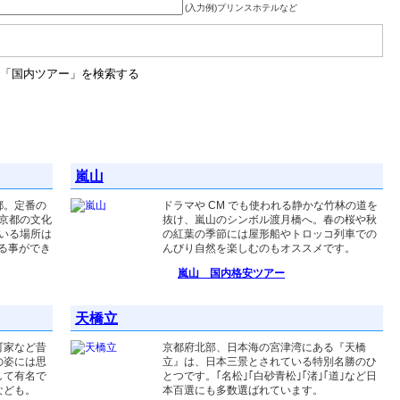
(入力例)プリンスホテルなど
嵐山
都。定番の
ドラマや CM でも使われる静かな竹林の道を
京都の文化
抜け、嵐山のシンボル渡月橋へ。春の桜や秋
いる場所は
の紅葉の季節には屋形船やトロッコ列車での
廻る事ができ
んびり自然を楽しむのもオススメです。
嵐山 国内格安ツアー
天橋立
町家など昔
京都府北部、日本海の宮津湾にある『天橋
の姿には思
立』は、日本三景とされている特別名勝のひ
して有名で
とつです。｢名松｣｢白砂青松｣｢渚｣｢道｣など日
なども。
本百選にも多数選ばれています。