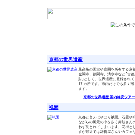
京都人気エリア 国内格安ツアーの検索
京都の世界遺産
最高級の国宝や庭園を所有する京
金閣寺、銀閣寺、清水寺など｢古都
財｣として、世界遺産に登録されて
17 カ所です。市内だけでも多く
ます。
京都の世界遺産 国内格安ツアー
祇園
京都と言えばやはり祇園。石畳や
ながらの風景の中を歩く舞妓さん
わず見とれてしまいます。花街と
すが最近では雑貨屋さんやカフェ