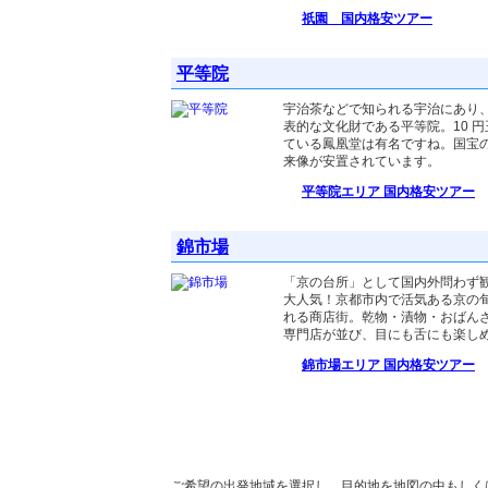
祇園 国内格安ツアー
平等院
宇治茶などで知られる宇治にあり
表的な文化財である平等院。10 
ている鳳凰堂は有名ですね。国宝
来像が安置されています。
平等院エリア 国内格安ツアー
錦市場
「京の台所」として国内外問わず
大人気！京都市内で活気ある京の
れる商店街。乾物・漬物・おばん
専門店が並び、目にも舌にも楽し
錦市場エリア 国内格安ツアー
京都へ行く！格安新幹線ツアーの検索
ご希望の出発地域を選択し、目的地を地図の中もしく