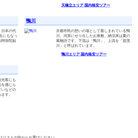
天橋立エリア 国内格安ツアー
鴨川
、日本の代
京都市民の憩いの場として親しまれている鴨
円玉にもなっ
川。河原にせり出したお座敷、納涼床は夏の
の阿弥陀如
風物詩です。下流は「鴨川」、上流を「賀茂
川」と呼ばれています。
鴨川エリア 国内格安ツアー
観光客にも
旬を感じら
ざいなどの
めます。
はリストの中からお選びください。