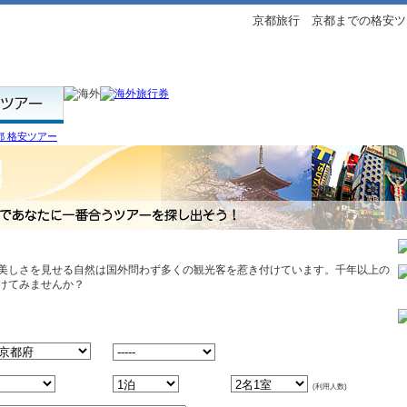
京都旅行 京都までの格安ツ
都 格安ツアー
美しさを見せる自然は国外問わず多くの観光客を惹き付けています。千年以上の
けてみませんか？
(利用人数)