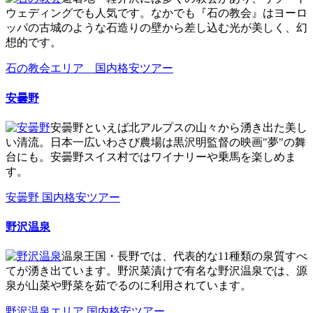
ウェディングでも人気です。なかでも『石の教会』はヨーロ
ッパの古城のような石造りの壁から差し込む光が美しく、幻
想的です。
石の教会エリア 国内格安ツアー
安曇野
安曇野といえば北アルプスの山々から湧き出た美し
い清流。日本一広いわさび農場は黒沢明監督の映画"夢"の舞
台にも。安曇野スイス村ではワイナリーや乗馬を楽しめま
す。
安曇野 国内格安ツアー
野沢温泉
温泉王国・長野では、代表的な11種類の泉質すべ
てが湧き出ています。野沢菜漬けで有名な野沢温泉では、源
泉が山菜や野菜を茹でるのに利用されています。
野沢温泉エリア 国内格安ツアー