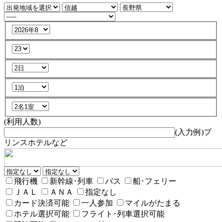
(利用人数)
(入力例)プ
リンスホテルなど
飛行機
新幹線･列車
バス
船･フェリー
ＪＡＬ
ＡＮＡ
指定なし
カード決済可能
一人参加
マイルがたまる
ホテル選択可能
フライト･列車選択可能