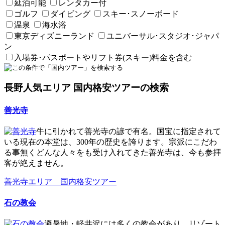
延泊可能
レンタカー付
ゴルフ
ダイビング
スキー･スノーボード
温泉
海水浴
東京ディズニーランド
ユニバーサル･スタジオ･ジャパ
ン
入場券･パスポートやリフト券(スキー)料金を含む
長野人気エリア 国内格安ツアーの検索
善光寺
牛に引かれて善光寺の諺で有名。国宝に指定されて
いる現在の本堂は、300年の歴史を誇ります。宗派にこだわ
る事無くどんな人々をも受け入れてきた善光寺は、今も参拝
客が絶えません。
善光寺エリア 国内格安ツアー
石の教会
避暑地・軽井沢には多くの教会があり、リゾート