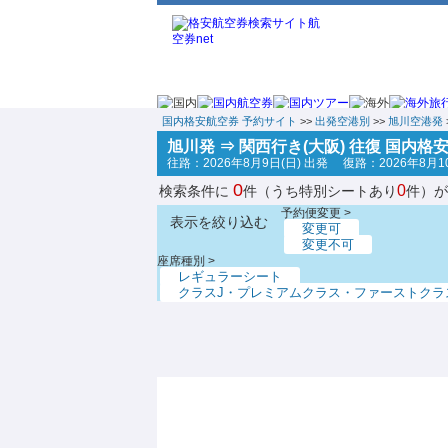
国内格安航空券 予約サイト
>>
出発空港別
>>
旭川空港発
旭川発 ⇒ 関西行き(大阪) 往復 国内格
往路：2026年8月9日(日) 出発 復路：2026年8月10
0
0
検索条件に
件（うち特別シートあり
件）が
予約便変更 >
表示を絞り込む
変更可
変更不可
座席種別 >
レギュラーシート
クラスJ・プレミアムクラス・ファーストクラ