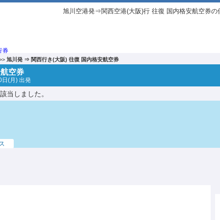
旭川空港発⇒関西空港(大阪)行 往復 国内格安航空券の
>>
旭川発 ⇒ 関西行き(大阪) 往復 国内格安航空券
安航空券
日(月) 出発
該当しました。
ス