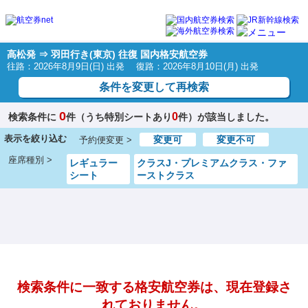
高松発 ⇒ 羽田行き(東京) 往復 国内格安航空券
往路：2026年8月9日(日) 出発 復路：2026年8月10日(月) 出発
条件を変更して再検索
0
0
検索条件に
件（うち特別シートあり
件）が該当しました。
表示を絞り込む
変更可
変更不可
予約便変更 >
座席種別 >
レギュラー
クラスJ・プレミアムクラス・ファ
シート
ーストクラス
検索条件に一致する格安航空券は、現在登録さ
れておりません。