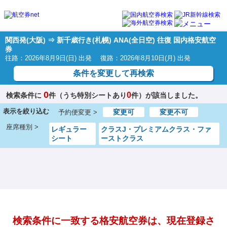
関西発(大阪) ⇒ 新千歳行き(札幌) ANA(全日空) 往復 国内格安航空
券
往路：2026年8月9日(日) 出発 復路：2026年8月10日(月) 出発
条件を変更して再検索
0
0
検索条件に
件（うち特別シートあり
件）が該当しました。
表示を絞り込む
変更可
変更不可
予約便変更 >
座席種別 >
レギュラー
クラスJ・プレミアムクラス・ファ
シート
ーストクラス
検索条件に一致する格安航空券は、現在登録さ