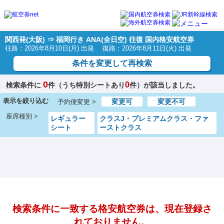
関西発(大阪) ⇒ 福岡行き ANA(全日空) 往復 国内格安航空券
往路：2026年8月10日(月) 出発 復路：2026年8月11日(火) 出発
条件を変更して再検索
0
0
検索条件に
件（うち特別シートあり
件）が該当しました。
表示を絞り込む
変更可
変更不可
予約便変更 >
座席種別 >
レギュラー
クラスJ・プレミアムクラス・ファ
シート
ーストクラス
検索条件に一致する格安航空券は、現在登録さ
れておりません。