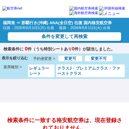
福岡発 ⇒ 那覇行き(沖縄) ANA(全日空) 往復 国内格安航空券
往路：2026年8月10日(月) 出発 復路：2026年8月11日(火) 出発
条件を変更して再検索
0
0
検索条件に
件（うち特別シートあり
件）が該当しました。
表示を絞り込む
変更可
変更不可
予約便変更 >
座席種別 >
レギュラー
クラスJ・プレミアムクラス・ファ
シート
ーストクラス
検索条件に一致する格安航空券は、現在登録さ
れておりません。