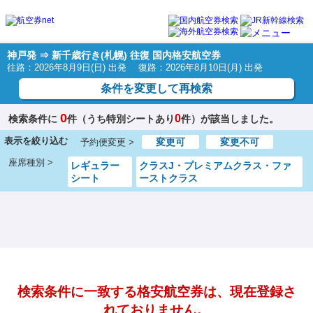
神戸発 ⇒ 新千歳行き(札幌) 往復 国内格安航空券
往路：2026年8月9日(日) 出発 復路：2026年8月10日(月) 出発
条件を変更して再検索
0
0
検索条件に
件（うち特別シートあり
件）が該当しました。
表示を絞り込む
変更可
変更不可
予約便変更 >
座席種別 >
レギュラー
クラスJ・プレミアムクラス・ファ
シート
ーストクラス
検索条件に一致する格安航空券は、現在登録さ
れておりません。