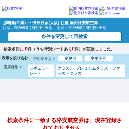
那覇発(沖縄) ⇒ 伊丹行き(大阪) 往復 国内格安航空券
往路：2026年8月8日(土) 出発 復路：2026年8月9日(日) 出発
条件を変更して再検索
0
0
検索条件に
件（うち特別シートあり
件）が該当しました。
表示を絞り込む
変更可
変更不可
予約便変更 >
座席種別 >
レギュラー
クラスJ・プレミアムクラス・ファ
シート
ーストクラス
検索条件に一致する格安航空券は、現在登録さ
れておりません。