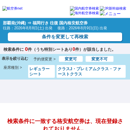
那覇発(沖縄) ⇒ 福岡行き 往復 国内格安航空券
往路：2026年8月8日(土) 出発 復路：2026年8月9日(日) 出発
条件を変更して再検索
0
0
検索条件に
件（うち特別シートあり
件）が該当しました。
表示を絞り込む
変更可
変更不可
予約便変更 >
座席種別 >
レギュラー
クラスJ・プレミアムクラス・ファ
シート
ーストクラス
検索条件に一致する格安航空券は、現在登録さ
れておりません。